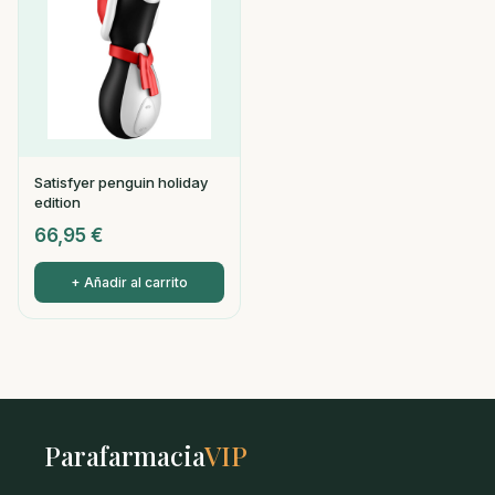
Satisfyer penguin holiday
edition
66,95
€
+ Añadir al carrito
Parafarmacia
VIP