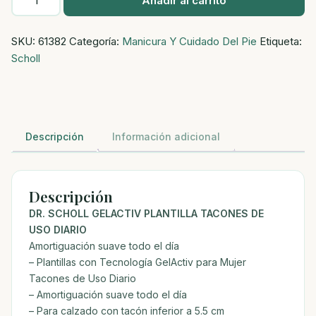
Añadir al carrito
Gelactiv
Plantilla
SKU:
61382
Categoría:
Manicura Y Cuidado Del Pie
Etiqueta:
Tacones
Scholl
De
Uso
Diario
cantidad
Descripción
Información adicional
Descripción
DR. SCHOLL GELACTIV PLANTILLA TACONES DE
USO DIARIO
Amortiguación suave todo el día
– Plantillas con Tecnología GelActiv para Mujer
Tacones de Uso Diario
– Amortiguación suave todo el día
– Para calzado con tacón inferior a 5.5 cm