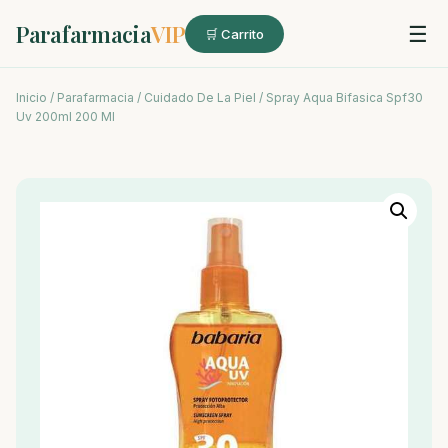
Parafarmacia
VIP
☰
🛒 Carrito
Inicio
/
Parafarmacia
/
Cuidado De La Piel
/ Spray Aqua Bifasica Spf30
Uv 200ml 200 Ml