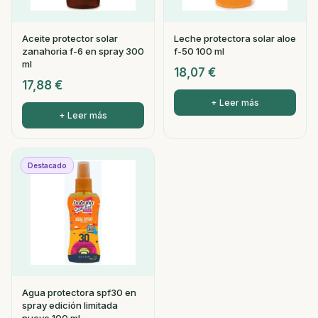
Aceite protector solar
Leche protectora solar aloe
zanahoria f-6 en spray 300
f-50 100 ml
ml
18,07
€
17,88
€
+ Leer más
+ Leer más
Destacado
Agua protectora spf30 en
spray edición limitada