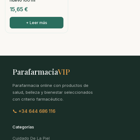
nuevo 100 ml
15,65
€
+ Leer más
Parafarmacia
VIP
Parafarmacia online con productos de
salud, belleza y bienestar seleccionados
con criterio farmacéutico.
📞 +34 644 686 116
Categorías
Cuidado De La Piel