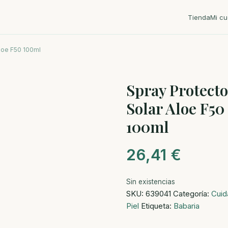
Tienda
Mi cu
Aloe F50 100ml
Spray Protecto
Solar Aloe F50
100ml
26,41
€
Sin existencias
SKU:
639041
Categoría:
Cuid
Piel
Etiqueta:
Babaria