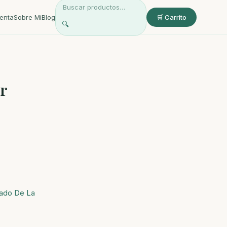
enta
Sobre Mi
Blog
🛒 Carrito
🔍
r
ado De La