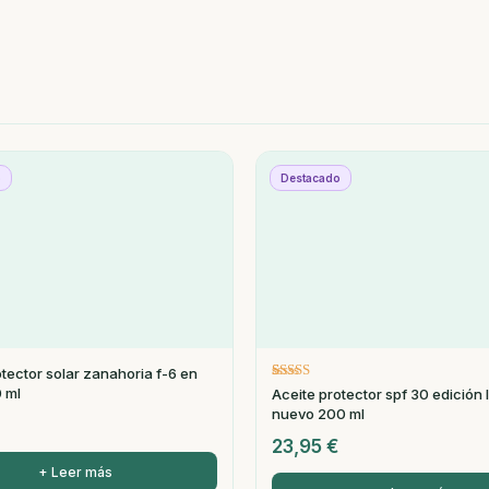
o
Destacado
otector solar zanahoria f-6 en
Valorado
1
 ml
Aceite protector spf 30 edición 
con
nuevo 200 ml
5.00
de 5 en base
23,95
€
a
valoración
de un
cliente
+ Leer más