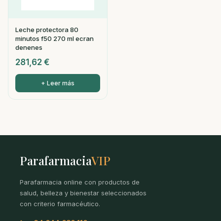
Leche protectora 80
minutos f50 270 ml ecran
denenes
281,62
€
+ Leer más
Parafarmacia
VIP
Parafarmacia online con productos de
salud, belleza y bienestar seleccionados
con criterio farmacéutico.