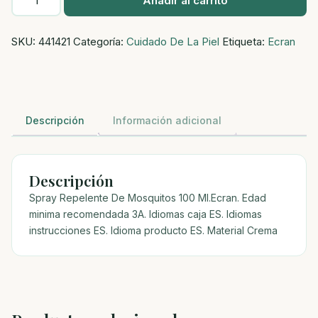
Añadir al carrito
Repelente
De
SKU:
441421
Categoría:
Cuidado De La Piel
Etiqueta:
Ecran
Mosquitos
100
Ml.Ecran
cantidad
Descripción
Información adicional
Descripción
Spray Repelente De Mosquitos 100 Ml.Ecran. Edad
minima recomendada 3A. Idiomas caja ES. Idiomas
instrucciones ES. Idioma producto ES. Material Crema