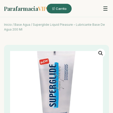
Parafarmacia
VIP
☰
🛒 Carrito
Inicio
/
Base Agua
/ Superglide Liquid Pleasure – Lubricante Base De
Agua 200 Ml