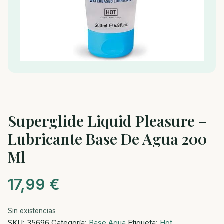
Superglide Liquid Pleasure –
Lubricante Base De Agua 200
Ml
17,99
€
Sin existencias
SKU:
35696
Categoría:
Base Agua
Etiqueta:
Hot