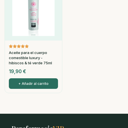
Valorado
1
Aceite para el cuerpo
con
comestible luxury -
5.00
de 5 en
hibiscos & té verde 75ml
base a
valoración
19,90
€
de un
cliente
+ Añadir al carrito