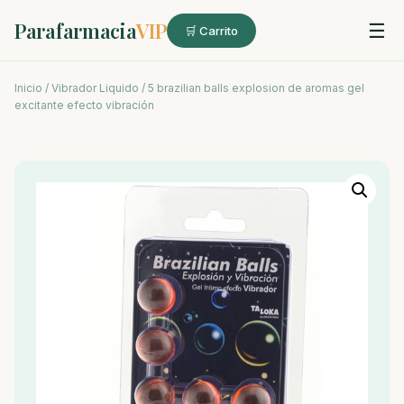
Parafarmacia
VIP
☰
🛒 Carrito
Inicio
/
Vibrador Liquido
/ 5 brazilian balls explosion de aromas gel
excitante efecto vibración