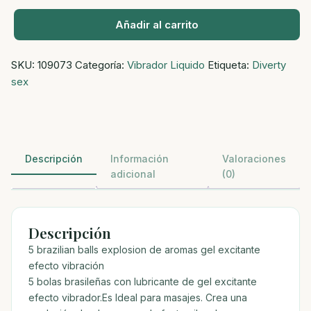
Añadir al carrito
5
brazilian
SKU:
109073
Categoría:
Vibrador Liquido
Etiqueta:
Diverty
balls
sex
explosion
de
aromas
gel
excitante
Descripción
Información
Valoraciones
efecto
adicional
(0)
vibración
cantidad
Descripción
5 brazilian balls explosion de aromas gel excitante
efecto vibración
5 bolas brasileñas con lubricante de gel excitante
efecto vibrador.Es Ideal para masajes. Crea una