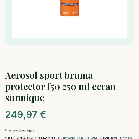
Aerosol sport bruma
protector f50 250 ml ecran
sunnique
249,97
€
Sin existencias
SKU:
448344
Categoría:
Cuidado De La Piel
Etiqueta:
Ecran