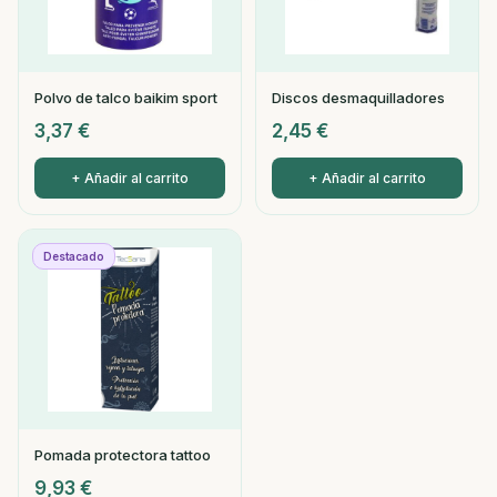
Polvo de talco baikim sport
Discos desmaquilladores
3,37
€
2,45
€
+ Añadir al carrito
+ Añadir al carrito
Destacado
Pomada protectora tattoo
9,93
€