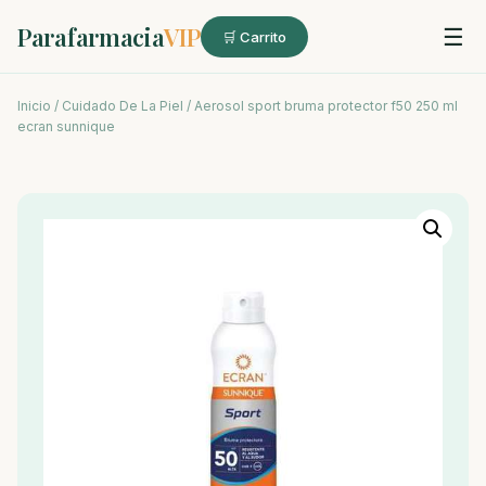
Parafarmacia
VIP
☰
🛒 Carrito
Inicio
/
Cuidado De La Piel
/ Aerosol sport bruma protector f50 250 ml
ecran sunnique