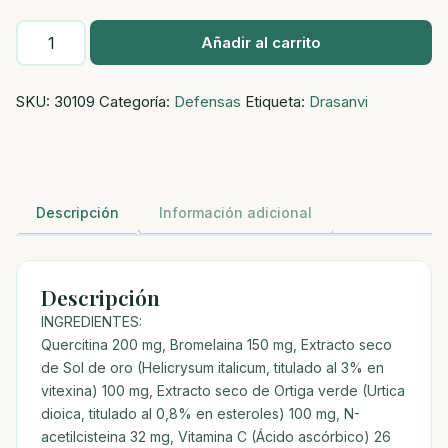
ALERPHYT
Añadir al carrito
30
CAPS
SKU:
30109
Categoría:
Defensas
Etiqueta:
Drasanvi
cantidad
Descripción
Información adicional
Descripción
INGREDIENTES:
Quercitina 200 mg, Bromelaina 150 mg, Extracto seco
de Sol de oro (Helicrysum italicum, titulado al 3% en
vitexina) 100 mg, Extracto seco de Ortiga verde (Urtica
dioica, titulado al 0,8% en esteroles) 100 mg, N-
acetilcisteina 32 mg, Vitamina C (Ácido ascórbico) 26