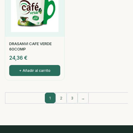
DRASANVI CAFE VERDE
60COMP
24,36
€
+ Añadir al carrito
1
2
3
→