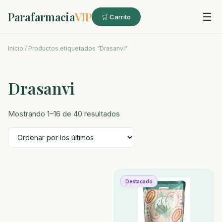
Parafarmacia
VIP
☰
🛒 Carrito
Inicio
/ Productos etiquetados “Drasanvi”
Drasanvi
Ordenado
Mostrando 1–16 de 40 resultados
por
los
últimos
Destacado