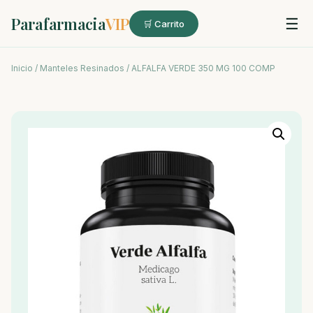
Parafarmacia
VIP
☰
🛒 Carrito
Inicio
/
Manteles Resinados
/ ALFALFA VERDE 350 MG 100 COMP