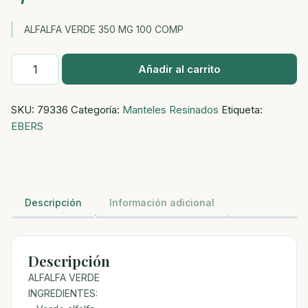
ALFALFA VERDE 350 MG 100 COMP
ALFALFA
Añadir al carrito
VERDE
350
SKU:
79336
Categoría:
Manteles Resinados
Etiqueta:
MG
EBERS
100
COMP
cantidad
Descripción
Información adicional
Descripción
ALFALFA VERDE
INGREDIENTES: