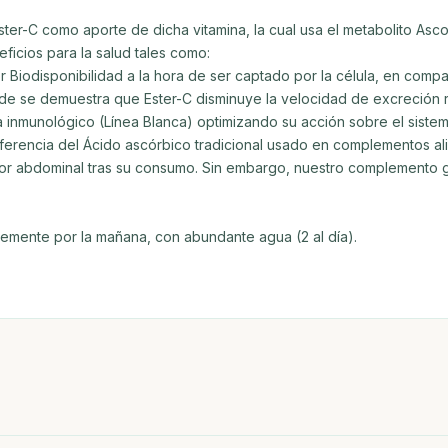
ter-C como aporte de dicha vitamina, la cual usa el metabolito Asco
ficios para la salud tales como:
r Biodisponibilidad a la hora de ser captado por la célula, en compa
 se demuestra que Ester-C disminuye la velocidad de excreción renal
a inmunológico (Línea Blanca) optimizando su acción sobre el sistema
diferencia del Ácido ascórbico tradicional usado en complementos al
olor abdominal tras su consumo. Sin embargo, nuestro complemento 
lemente por la mañana, con abundante agua (2 al día).