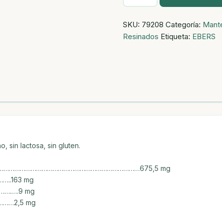
C
(ESTER-
SKU:
79208
Categoría:
Mant
C)
Resinados
Etiqueta:
EBERS
850MG
60
COMP
cantidad
 sin lactosa, sin gluten.
reonato)………………………………………………………………………675,5 mg
…..163 mg
….….9 mg
………2,5 mg