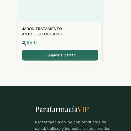
JABON TRATAMIENTO
ANTICELULITICO100G
4,65
€
+ Añadir al carrito
Parafarmacia
VIP
Parafarmacia online con productos de
salud, belleza y bienestar seleccionados