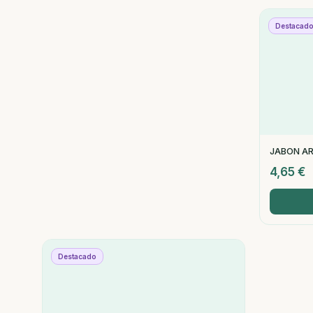
Destacad
JABON A
4,65
€
Destacado