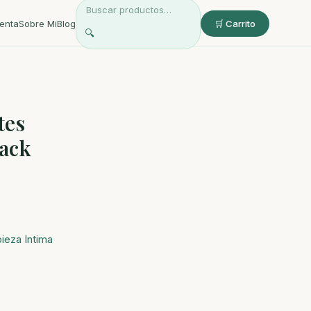
enta
Sobre Mi
Blog
🛒 Carrito
🔍
tes
lack
ieza Intima