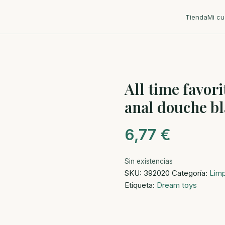
Tienda
Mi cu
All time favori
anal douche b
6,77
€
Sin existencias
SKU:
392020
Categoría:
Limp
Etiqueta:
Dream toys