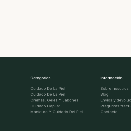
Categorías
Información
Cuidado De La Piel
Sobre nosotros
Cuidado De La Piel
Blog
Cremas, Geles Y Jabones
Envíos y devolu
Cuidado Capilar
Preguntas frecu
Manicura Y Cuidado Del Piel
Contacto