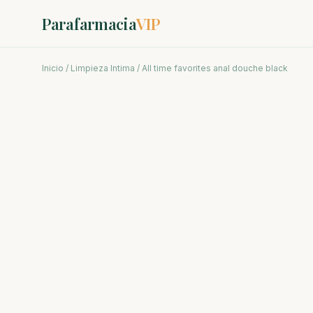
Parafarmacia
VIP
Inicio
/
Limpieza Intima
/ All time favorites anal douche black