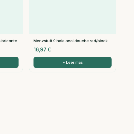
lubricante
Menzstuff 9 hole anal douche red/black
16,97
€
+ Leer más