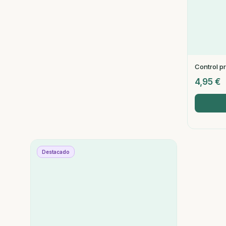
Control p
4,95
€
Destacado