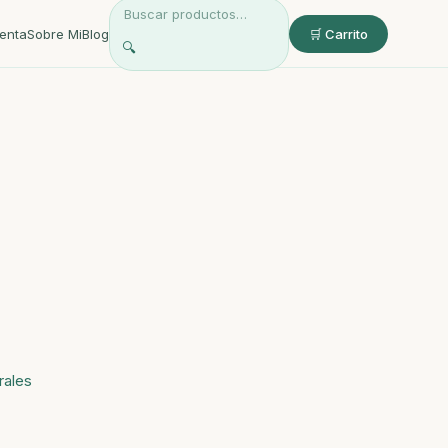
enta
Sobre Mi
Blog
🛒 Carrito
🔍
rales