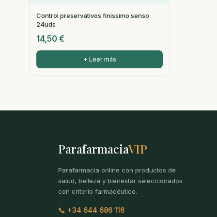
Control preservativos finissimo senso
24uds
14,50
€
+ Leer más
Parafarmacia
VIP
Parafarmacia online con productos de
salud, belleza y bienestar seleccionados
con criterio farmacéutico.
📞 +34 644 686 116