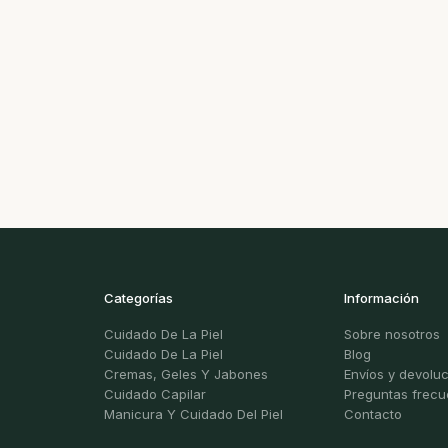
Categorías
Información
Cuidado De La Piel
Sobre nosotros
Cuidado De La Piel
Blog
Cremas, Geles Y Jabones
Envíos y devolu
Cuidado Capilar
Preguntas frecu
Manicura Y Cuidado Del Piel
Contacto