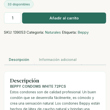
33 disponibles
Preservativo
Añadir al carrito
Natural
-
SKU:
139053
Categoría:
Naturales
Etiqueta:
Beppy
Beppy
Condoms
-
72pcs
cantidad
Descripción
Información adicional
Descripción
BEPPY CONDOMS WHITE 72PCS
Estos condones son de calidad profesional. Un buen
condón que se desenrolla fácilmente, es cómodo y
crea una sensación natural. Los condones Beppy están
hechos de látex de caucho natural y brindan una