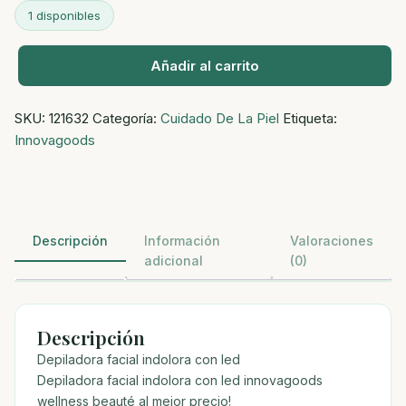
1 disponibles
Añadir al carrito
Depiladora
facial
SKU:
121632
Categoría:
Cuidado De La Piel
Etiqueta:
indolora
Innovagoods
con
led
cantidad
Descripción
Información
Valoraciones
adicional
(0)
Descripción
Depiladora facial indolora con led
Depiladora facial indolora con led innovagoods
wellness beauté al mejor precio!