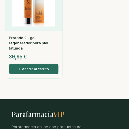
Profade 2 - gel
regenerador para piel
tatuada
39,95
€
+ Añadir al carrito
Parafarmacia
VIP
Parafarmacia online con productos de