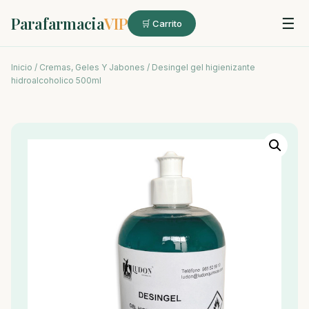
Parafarmacia
VIP
☰
🛒 Carrito
Inicio
/
Cremas, Geles Y Jabones
/ Desingel gel higienizante
hidroalcoholico 500ml