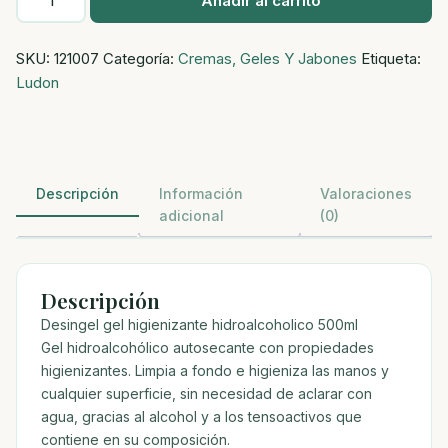
Añadir al carrito
gel
higienizante
SKU:
121007
Categoría:
Cremas, Geles Y Jabones
Etiqueta:
hidroalcoholico
Ludon
500ml
cantidad
Descripción
Información
Valoraciones
adicional
(0)
Descripción
Desingel gel higienizante hidroalcoholico 500ml
Gel hidroalcohólico autosecante con propiedades
higienizantes. Limpia a fondo e higieniza las manos y
cualquier superficie, sin necesidad de aclarar con
agua, gracias al alcohol y a los tensoactivos que
contiene en su composición.