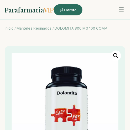
Parafarmacia
VIP
☰
🛒 Carrito
Inicio
/
Manteles Resinados
/ DOLOMITA 800 MG 100 COMP