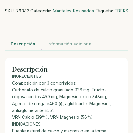
MG
SKU:
79342
Categoría:
Manteles Resinados
Etiqueta:
EBERS
100
COMP
cantidad
Descripción
Información adicional
Descripción
INGRECIENTES:
Composición por 3 comprimidos:
Carbonato de calcio granulado 936 mg, Fructo-
oligosacaridos 459 mg, Magnesio oxido 348mg,
Agente de carga e460 (i), aglutilnante: Magnesio ,
antiaglomerante E551.
VRN Calcio (39%), VRN Magnesio (56%)
INDICACIONES:
Fuente natural de calcio y magnesio en la forma