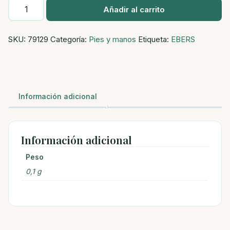
JABON
Añadir al carrito
TRATAMIENTO
REGENERADOR
SKU:
79129
Categoría:
Pies y manos
Etiqueta:
EBERS
100GR
(CALENDULA
Y
ROSA
MOSQUETA)
Información adicional
cantidad
Información adicional
Peso
0,1 g