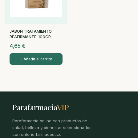
JABON TRATAMIENTO
REAFIRMANTE 100GR
4,65
€
+ Añadir al carrito
Parafarmacia
VIP
Parafarmacia online con productos de
salud, belleza y bienestar seleccionados
con criterio farmacéutico.