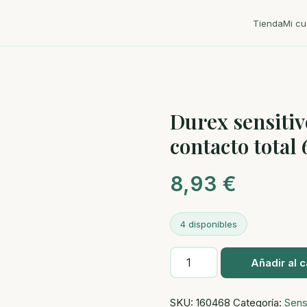
Tienda
Mi cu
Durex sensitiv
contacto total
8,93
€
4 disponibles
Durex
Añadir al c
sensitivo
contacto
SKU:
160468
Categoría:
Sens
total