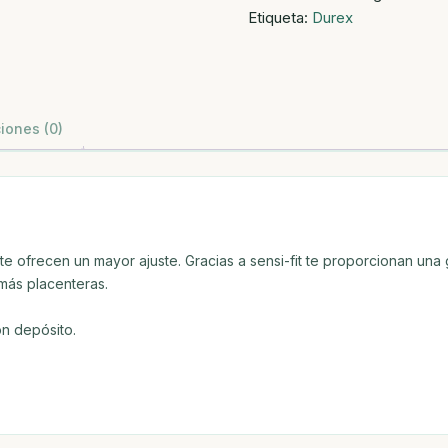
Etiqueta:
Durex
6uds
cantidad
iones (0)
 te ofrecen un mayor ajuste. Gracias a sensi-fit te proporcionan una
más placenteras.
on depósito.