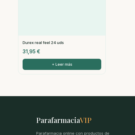
Durex real feel 24 uds
31,95
€
+ Leer más
Parafarmacia
VIP
Parafarmacia online con productos de