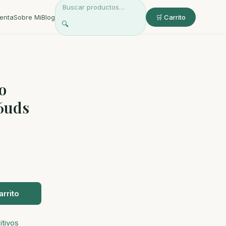
enta
Sobre Mi
Blog
🛒 Carrito
🔍
o
 6uds
arrito
itivos