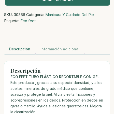
Eco
Feet
SKU:
30356
Categoría:
Manicura Y Cuidado Del Pie
Tubo
Etiqueta:
Eco feet
Elastico
Recortable
Con
Gel
cantidad
Descripción
Información adicional
Descripción
ECO FEET TUBO ELÁSTICO RECORTABLE CON GEL
Este producto , gracias a su especial densidad, y a los
aceites minerales de grado médico que contiene,
suaviza y protege la piel. Alivia y evita fricciones y
sobrepresiones en los dedos. Protección en dedos en
garra o martillo. Ayuda a lesiones queratósicas. Mejora
la cicatrización.