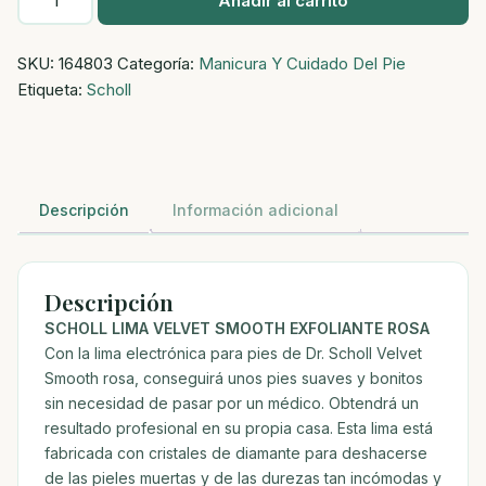
Añadir al carrito
Lima
Velvet
SKU:
164803
Categoría:
Manicura Y Cuidado Del Pie
Smooth
Etiqueta:
Scholl
Exfoliante
Rosa
cantidad
Descripción
Información adicional
Descripción
SCHOLL LIMA VELVET SMOOTH EXFOLIANTE ROSA
Con la lima electrónica para pies de Dr. Scholl Velvet
Smooth rosa, conseguirá unos pies suaves y bonitos
sin necesidad de pasar por un médico. Obtendrá un
resultado profesional en su propia casa. Esta lima está
fabricada con cristales de diamante para deshacerse
de las pieles muertas y de las durezas tan incómodas y