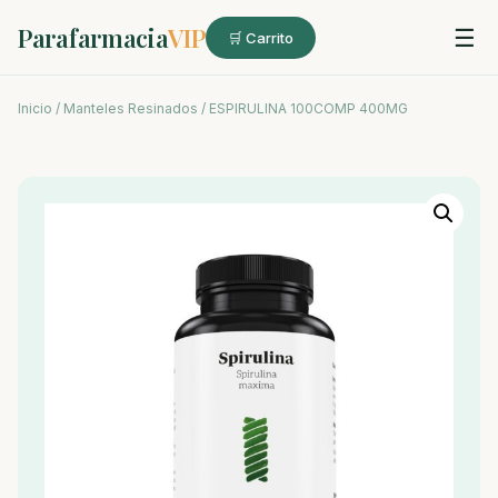
Parafarmacia
VIP
☰
🛒 Carrito
Inicio
/
Manteles Resinados
/ ESPIRULINA 100COMP 400MG