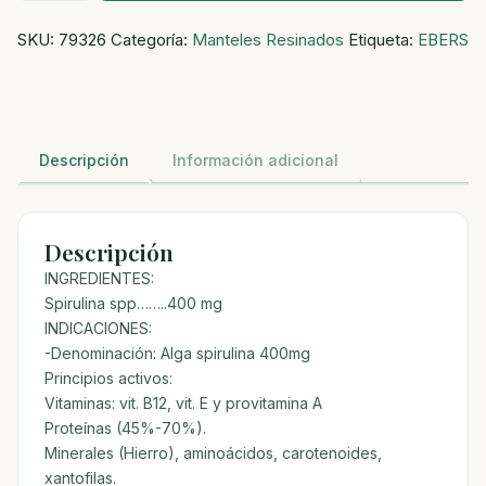
400MG
SKU:
79326
Categoría:
Manteles Resinados
Etiqueta:
EBERS
cantidad
Descripción
Información adicional
Descripción
INGREDIENTES:
Spirulina spp……..400 mg
INDICACIONES:
-Denominación: Alga spirulina 400mg
Principios activos:
Vitaminas: vit. B12, vit. E y provitamina A
Proteínas (45%-70%).
Minerales (Hierro), aminoácidos, carotenoides,
xantofilas.