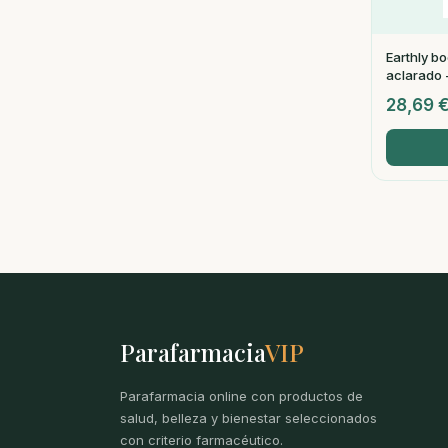
Earthly b
aclarado -
28,69
Parafarmacia
VIP
Parafarmacia online con productos de
salud, belleza y bienestar seleccionados
con criterio farmacéutico.