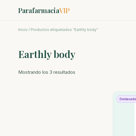
Parafarmacia
VIP
Inicio
/ Productos etiquetados “Earthly body”
Earthly body
Ordenado
Mostrando los 3 resultados
por
los
últimos
Destacad