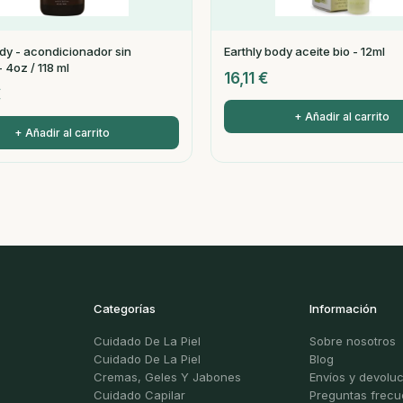
ody - acondicionador sin
Earthly body aceite bio - 12ml
 4oz / 118 ml
16,11
€
€
+ Añadir al carrito
+ Añadir al carrito
Categorías
Información
Cuidado De La Piel
Sobre nosotros
Cuidado De La Piel
Blog
Cremas, Geles Y Jabones
Envíos y devolu
Cuidado Capilar
Preguntas frecu