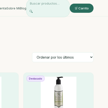
enta
Sobre Mi
Blog
🛒 Carrito
🔍
Destacado