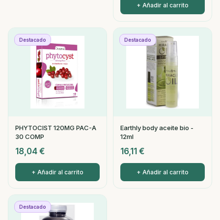
+ Añadir al carrito
Destacado
Destacado
PHYTOCIST 120MG PAC-A
Earthly body aceite bio -
30 COMP
12ml
18,04
€
16,11
€
+ Añadir al carrito
+ Añadir al carrito
Destacado