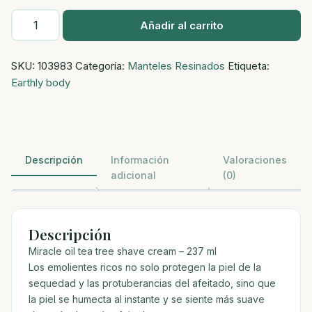
Earthly
Añadir al carrito
body
miracle
SKU:
103983
Categoría:
Manteles Resinados
Etiqueta:
oil
Earthly body
-
crema
afeitado
arbol
de
Descripción
Información
Valoraciones
te
adicional
(0)
-
237
ml
Descripción
cantidad
Miracle oil tea tree shave cream – 237 ml
Los emolientes ricos no solo protegen la piel de la
sequedad y las protuberancias del afeitado, sino que
la piel se humecta al instante y se siente más suave