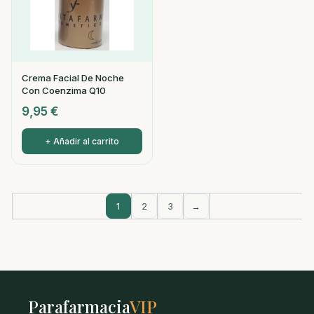
Crema Facial De Noche
Con Coenzima Q10
9,95
€
+ Añadir al carrito
1
2
3
→
Parafarmacia
VIP