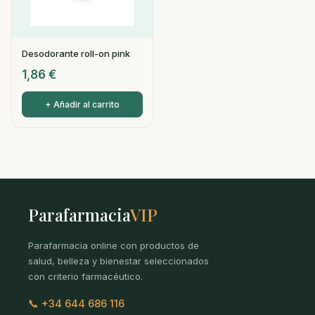
Desodorante roll-on pink
1,86
€
+ Añadir al carrito
Parafarmacia
VIP
Parafarmacia online con productos de
salud, belleza y bienestar seleccionados
con criterio farmacéutico.
📞 +34 644 686 116