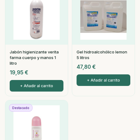
Jabón higienizante verita
Gel hidroalcohólico lemon
farma cuerpo y manos 1
5 litros
litro
47,80
€
19,95
€
+ Añadir al carrito
+ Añadir al carrito
Destacado