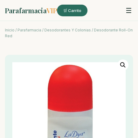
Parafarmacia
VIP
☰
🛒 Carrito
Inicio
/
Parafarmacia
/
Desodorantes Y Colonias
/ Desodorante Roll-On
Red