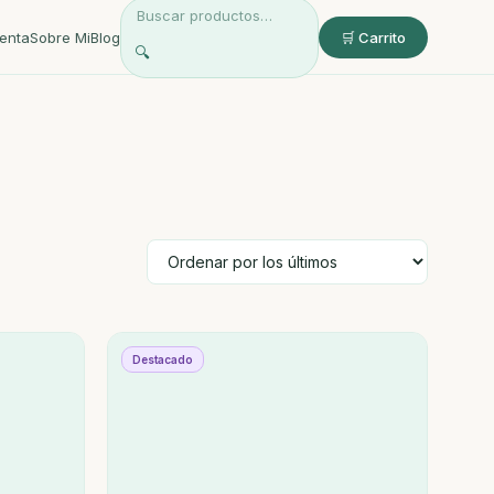
enta
Sobre Mi
Blog
🛒 Carrito
🔍
Destacado