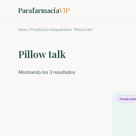
Parafarmacia
VIP
Inicio
/ Productos etiquetados “Pillow talk”
Pillow talk
Ordenado
Mostrando los 3 resultados
por
los
últimos
Destacad