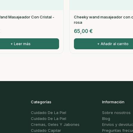
nd Masajeador Con Cristal -
Cheeky wand masajeador con cr
rosa
€
65,00
€
+ Leer más
+ Añadir al carrito
Categorías
Información
Cuidado De La Piel
Sobre nosotros
Cuidado De La Piel
Blog
Cremas, Geles Y Jabones
Envíos y devolu
Cuidado Capilar
Preguntas frecu