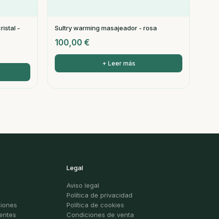
istal -
Sultry warming masajeador - rosa
100,00
€
+ Leer más
Legal
Aviso legal
Política de privacidad
ciones
Política de cookies
entes
Condiciones de venta