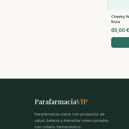
Cheeky Wa
Rosa
65,00
Parafarmacia
VIP
Parafarmacia online con productos de
salud, belleza y bienestar seleccionados
con criterio farmacéutico.