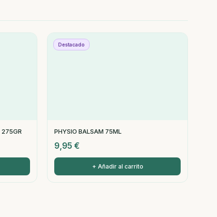
Destacado
 275GR
PHYSIO BALSAM 75ML
9,95
€
+ Añadir al carrito