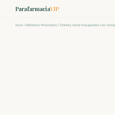
Parafarmacia
VIP
Inicio
/
Manteles Resinados
/ Cheeky wand masajeador con cristal