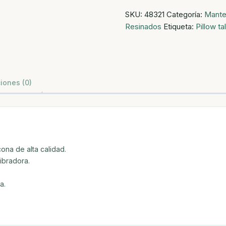
wand
SKU:
48321
Categoría:
Mante
masajeador
Resinados
Etiqueta:
Pillow ta
con
cristal
-
rosa
cantidad
iones (0)
ona de alta calidad.
ibradora.
a.