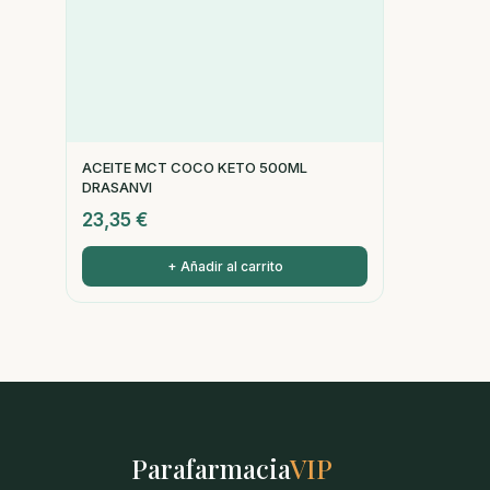
ACEITE MCT COCO KETO 500ML
DRASANVI
23,35
€
+ Añadir al carrito
Parafarmacia
VIP