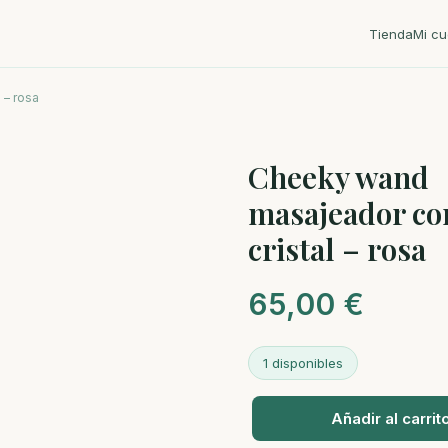
Tienda
Mi cu
 – rosa
Cheeky wand
masajeador co
cristal – rosa
65,00
€
1 disponibles
Añadir al carrit
Cheeky