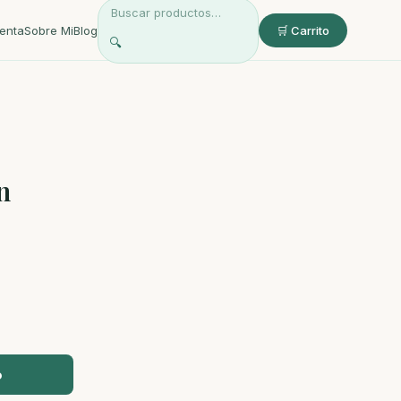
enta
Sobre Mi
Blog
🛒 Carrito
🔍
n
o