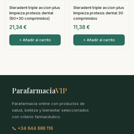
Steradent triple accion plus
Steradent triple accion plus
limpieza protesis dental
limpieza protesis dental 30
(60+30 comprimidos)
comprimidos
21,34
€
11,38
€
+ Añadir al carrito
+ Añadir al carrito
Parafarmacia
VIP
Parafarmacia online con productos de
salud, belleza y bienestar seleccionados
con criterio farmacéutico.
📞 +34 644 686 116