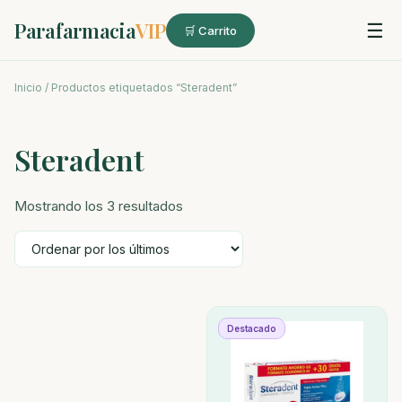
Parafarmacia
VIP
☰
🛒 Carrito
Inicio
/ Productos etiquetados “Steradent”
Steradent
Ordenado
Mostrando los 3 resultados
por
los
últimos
Destacado