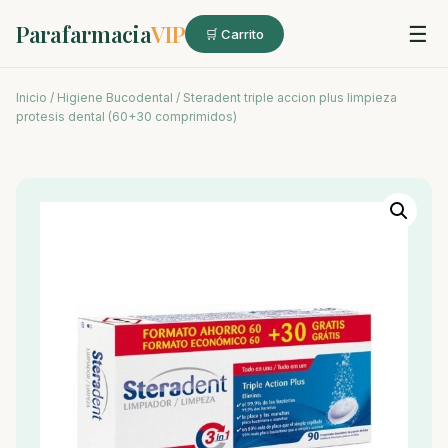
Parafarmacia
VIP
☰
🛒 Carrito
Inicio
/
Higiene Bucodental
/ Steradent triple accion plus limpieza
protesis dental (60+30 comprimidos)