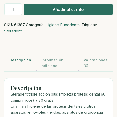
Steradent
Añadir al carrito
triple
accion
SKU:
61387
Categoría:
Higiene Bucodental
Etiqueta:
plus
Steradent
limpieza
protesis
dental
(60+30
comprimidos)
Descripción
Información
Valoraciones
cantidad
adicional
(0)
Descripción
Steradent triple accion plus limpieza protesis dental 60
comprimidos) + 30 gratis
Una mala higiene de las prótesis dentales u otros
aparatos removibles (férulas, aparatos de ortodoncia