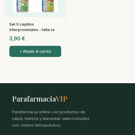
Set 5 cepillos
interproximales - talla ss
3,90
€
+ Añadir al carrito
Parafarmacia
VIP
Parafarmacia online con productos de
salud, belleza y bienestar seleccionados
con criterio farmacéutico.