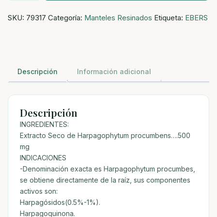
60
SKU:
79317
Categoría:
Manteles Resinados
Etiqueta:
EBERS
COMP
cantidad
Descripción
Información adicional
Descripción
INGREDIENTES:
Extracto Seco de Harpagophytum procumbens….500
mg
INDICACIONES
-Denominación exacta es Harpagophytum procumbes,
se obtiene directamente de la raíz, sus componentes
activos son:
Harpagósidos(0.5%-1%).
Harpagoquinona.