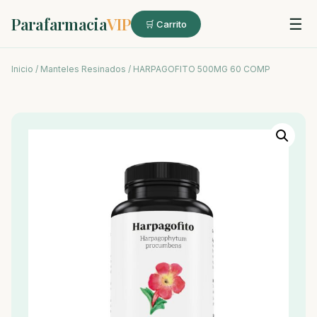
Parafarmacia
VIP
☰
🛒 Carrito
Inicio
/
Manteles Resinados
/ HARPAGOFITO 500MG 60 COMP