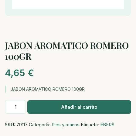
JABON AROMATICO ROMERO
100GR
4,65
€
JABON AROMATICO ROMERO 100GR
JABON
Añadir al carrito
AROMATICO
ROMERO
SKU:
79117
Categoría:
Pies y manos
Etiqueta:
EBERS
100GR
cantidad