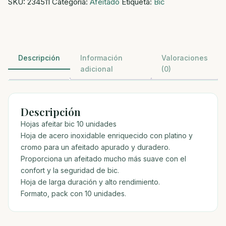
SKU:
234511
Categoría:
Afeitado
Etiqueta:
Bic
10
unidades
cantidad
Descripción
Información
Valoraciones
adicional
(0)
Descripción
Hojas afeitar bic 10 unidades
Hoja de acero inoxidable enriquecido con platino y
cromo para un afeitado apurado y duradero.
Proporciona un afeitado mucho más suave con el
confort y la seguridad de bic.
Hoja de larga duración y alto rendimiento.
Formato, pack con 10 unidades.