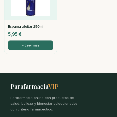
Espuma afeitar 250ml
5,95
€
+ Leer más
Parafarmacia
VIP
Parafarmacia online con productos de
salud, belleza y bienestar seleccionados
con criterio farmacéutico.