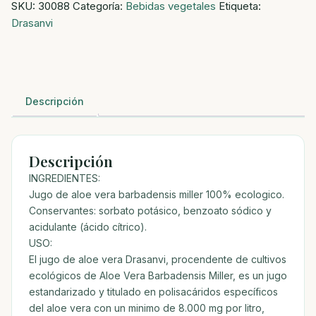
SKU:
30088
Categoría:
Bebidas vegetales
Etiqueta:
1L
Drasanvi
DRASANVI
cantidad
Descripción
Descripción
INGREDIENTES:
Jugo de aloe vera barbadensis miller 100% ecologico.
Conservantes: sorbato potásico, benzoato sódico y
acidulante (ácido cítrico).
USO:
El jugo de aloe vera Drasanvi, procendente de cultivos
ecológicos de Aloe Vera Barbadensis Miller, es un jugo
estandarizado y titulado en polisacáridos específicos
del aloe vera con un minimo de 8.000 mg por litro,