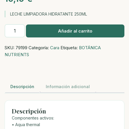
LECHE LIMPIADORA HIDRATANTE 250ML
LECHE
Añadir al carrito
LIMPIADORA
HIDRATANTE
SKU:
79199
Categoría:
Cara
Etiqueta:
BOTÁNICA
250ML
NUTRIENTS
cantidad
Descripción
Información adicional
Descripción
Componentes activos:
• Aqua thermal