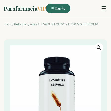
Parafarmacia
VIP
☰
🛒 Carrito
Inicio
/
Pelo piel y uñas
/ LEVADURA CERVEZA 350 MG 100 COMP