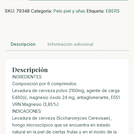
350
SKU:
79348
Categoría:
Pelo piel y uñas
Etiqueta:
EBERS
MG
100
COMP
cantidad
Descripción
Información adicional
Descripción
INGREDIENTES:
Composición por 6 comprimidos:
Levadura de cerveza polvo 2100mg, agente de carga
E460(i), magnesio óxido 24 mg, antiaglomerante, E551.
VRN Magnesio (3,85%)
INDICACIONES:
Levadura de cerveza (Sccharomyces Cerevisae),
hongo microscópico que se encuentra en estado
natural en la piel de ciertas frutas y en el mosto de la