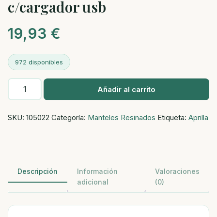
c/cargador usb
19,93
€
972 disponibles
Maquina
Añadir al carrito
corta
pelo
SKU:
105022
Categoría:
Manteles Resinados
Etiqueta:
Aprilla
recargable
c/cargador
usb
cantidad
Descripción
Información
Valoraciones
adicional
(0)