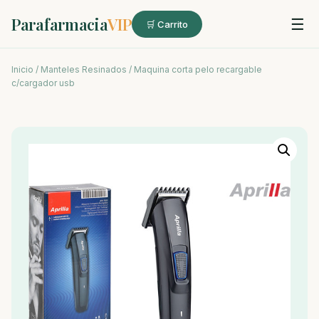
Parafarmacia
VIP
☰
🛒 Carrito
Inicio
/
Manteles Resinados
/ Maquina corta pelo recargable
c/cargador usb