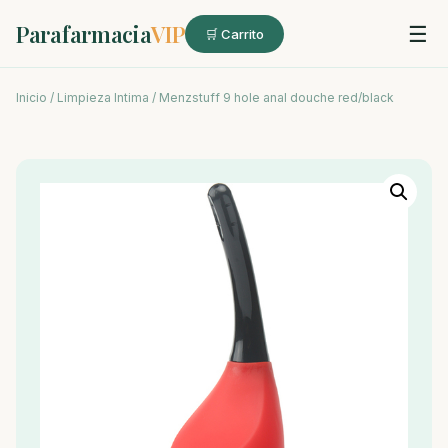
Parafarmacia
VIP
☰
🛒 Carrito
Inicio
/
Limpieza Intima
/ Menzstuff 9 hole anal douche red/black