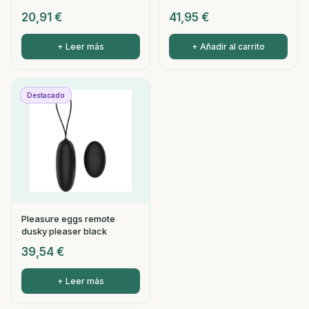
20,91
€
41,95
€
+ Leer más
+ Añadir al carrito
Destacado
Pleasure eggs remote
dusky pleaser black
39,54
€
+ Leer más