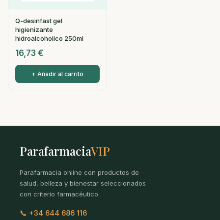
Q-desinfast gel
higienizante
hidroalcoholico 250ml
16,73
€
+ Añadir al carrito
Parafarmacia
VIP
Parafarmacia online con productos de
salud, belleza y bienestar seleccionados
con criterio farmacéutico.
📞 +34 644 686 116