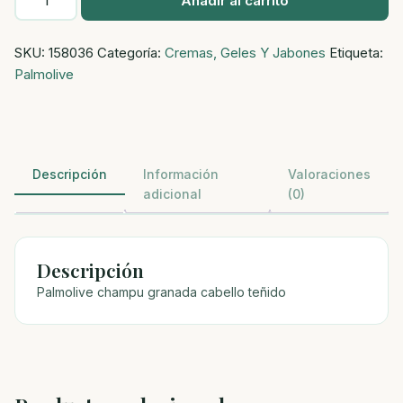
Añadir al carrito
champu
granada
SKU:
158036
Categoría:
Cremas, Geles Y Jabones
Etiqueta:
cabello
Palmolive
teñido
cantidad
Descripción
Información
Valoraciones
adicional
(0)
Descripción
Palmolive champu granada cabello teñido