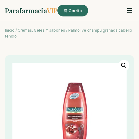
Parafarmacia
VIP
☰
🛒 Carrito
Inicio
/
Cremas, Geles Y Jabones
/ Palmolive champu granada cabello
teñido