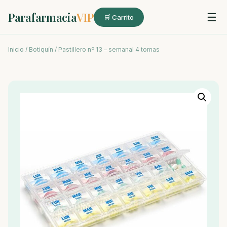
Parafarmacia
VIP
☰
🛒 Carrito
Inicio
/
Botiquín
/ Pastillero nº 13 – semanal 4 tomas