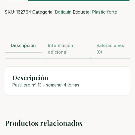
13
SKU:
162764
Categoría:
Botiquín
Etiqueta:
Plastic forte
-
semanal
4
tomas
cantidad
Descripción
Información
Valoraciones
adicional
(0)
Descripción
Pastillero nº 13 – semanal 4 tomas
Productos relacionados