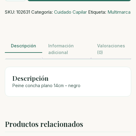
plano
SKU:
102631
Categoría:
Cuidado Capilar
Etiqueta:
Multimarca
14cm
-
negro
cantidad
Descripción
Información
Valoraciones
adicional
(0)
Descripción
Peine concha plano 14cm – negro
Productos relacionados