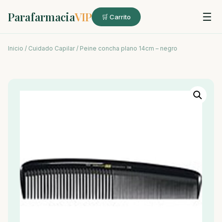
Parafarmacia
VIP
☰
🛒 Carrito
Inicio
/
Cuidado Capilar
/ Peine concha plano 14cm – negro