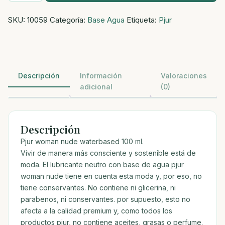
nude
SKU:
10059
Categoría:
Base Agua
Etiqueta:
Pjur
lubricante
base
agua
100
ml
Descripción
Información
Valoraciones
cantidad
adicional
(0)
Descripción
Pjur woman nude waterbased 100 ml.
Vivir de manera más consciente y sostenible está de
moda. El lubricante neutro con base de agua pjur
woman nude tiene en cuenta esta moda y, por eso, no
tiene conservantes. No contiene ni glicerina, ni
parabenos, ni conservantes. por supuesto, esto no
afecta a la calidad premium y, como todos los
productos pjur, no contiene aceites, grasas o perfume.