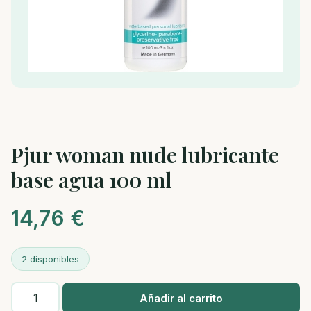
Pjur woman nude lubricante
base agua 100 ml
14,76
€
2 disponibles
Pjur
Añadir al carrito
woman