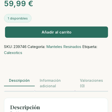
59,99
€
1 disponibles
Añadir al carrito
Red
hot
SKU:
239746
Categoría:
Manteles Resinados
Etiqueta:
glow
Calexotics
cantidad
Descripción
Información
Valoraciones
adicional
(0)
Descripción