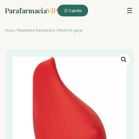
Parafarmacia
VIP
☰
🛒 Carrito
Inicio
/
Manteles Resinados
/ Red hot glow