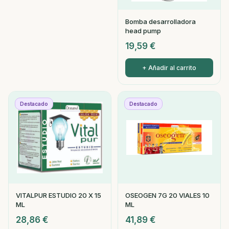
Bomba desarrolladora
head pump
19,59
€
+ Añadir al carrito
Destacado
Destacado
VITALPUR ESTUDIO 20 X 15
OSEOGEN 7G 20 VIALES 10
ML
ML
28,86
€
41,89
€