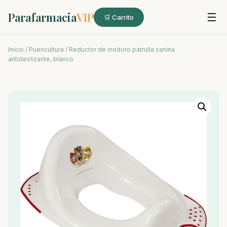
Parafarmacia
VIP
☰
🛒 Carrito
Inicio
/
Puericultura
/ Reductor de inodoro patrulla canina
antideslizante, blanco