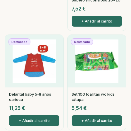
Babero silicona oso 26x20
7,52
€
+ Añadir al carrito
Destacado
Destacado
Delantal baby 5-8 años
Set 100 toallitas wc kids
carioca
c/tapa
11,25
€
5,54
€
+ Añadir al carrito
+ Añadir al carrito