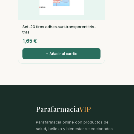
Set-20 tiras adhes.surt.transparent tris-
tras
1,65
€
+ Añadir al carrito
Parafarmacia
VIP
Parafarmacia online con productos de
salud, belleza y bienestar seleccionados