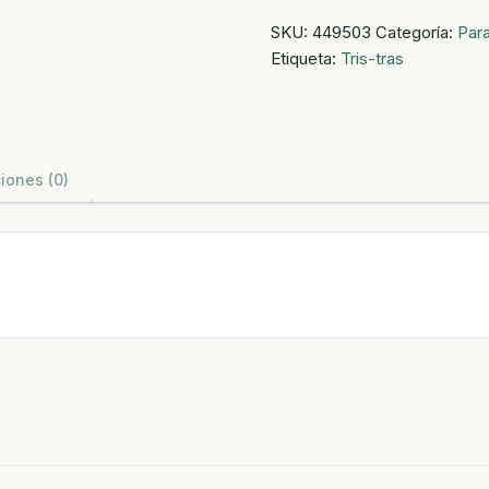
tiras
SKU:
449503
Categoría:
Par
infantiles
Etiqueta:
Tris-tras
surtidas
tris-
tras
cantidad
iones (0)