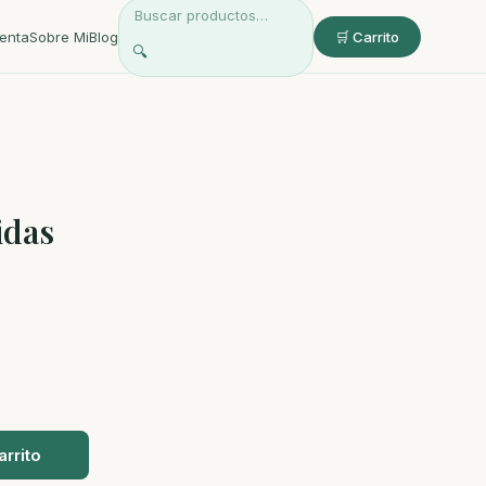
enta
Sobre Mi
Blog
🛒 Carrito
🔍
idas
arrito