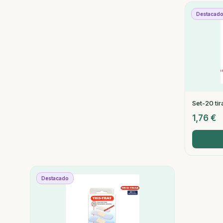
Destacad
Set-20 tir
1,76
€
Destacado