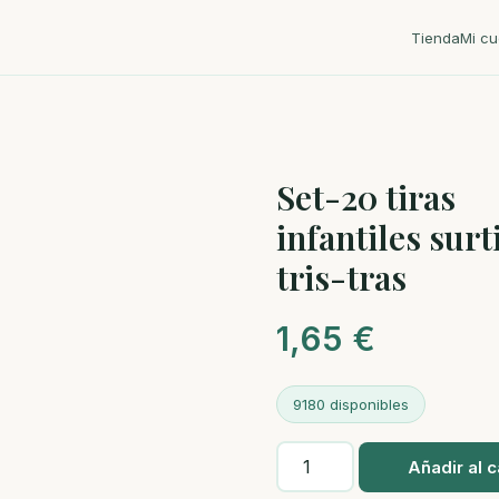
Tienda
Mi cu
Set-20 tiras
infantiles surt
tris-tras
1,65
€
9180 disponibles
Set-
Añadir al c
20