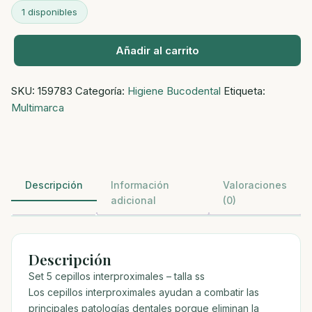
1 disponibles
Añadir al carrito
Set
5
SKU:
159783
Categoría:
Higiene Bucodental
Etiqueta:
cepillos
Multimarca
interproximales
-
talla
ss
cantidad
Descripción
Información
Valoraciones
adicional
(0)
Descripción
Set 5 cepillos interproximales – talla ss
Los cepillos interproximales ayudan a combatir las
principales patologías dentales porque eliminan la