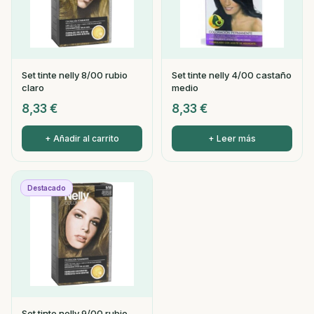
Set tinte nelly 8/00 rubio
Set tinte nelly 4/00 castaño
claro
medio
8,33
€
8,33
€
+ Añadir al carrito
+ Leer más
Destacado
Set tinte nelly 9/00 rubio