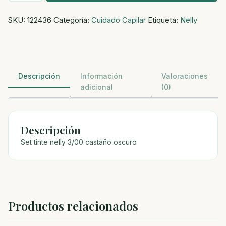
nelly
SKU:
122436
Categoría:
Cuidado Capilar
Etiqueta:
Nelly
3/00
castaño
oscuro
cantidad
Descripción
Información
Valoraciones
adicional
(0)
Descripción
Set tinte nelly 3/00 castaño oscuro
Productos relacionados