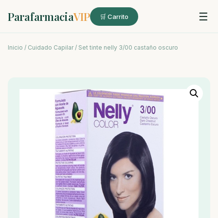
Parafarmacia
VIP
☰
🛒 Carrito
Inicio
/
Cuidado Capilar
/ Set tinte nelly 3/00 castaño oscuro