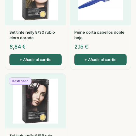
Set tinte nelly 8/30 rubio
Peine corta cabellos doble
claro dorado
hoja
8,84
€
2,15
€
+ Añadir al carrito
+ Añadir al carrito
Destacado
Set tinte nelly 6/56 rojo