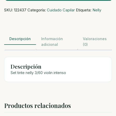
tinte
SKU:
122437
Categoría:
Cuidado Capilar
Etiqueta:
Nelly
nelly
3/60
violin
intenso
cantidad
Descripción
Información
Valoraciones
adicional
(0)
Descripción
Set tinte nelly 3/60 violin intenso
Productos relacionados