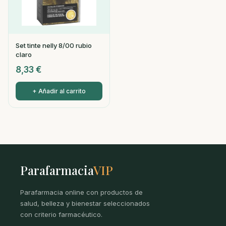
Set tinte nelly 8/00 rubio
claro
8,33
€
+ Añadir al carrito
Parafarmacia
VIP
Parafarmacia online con productos de
salud, belleza y bienestar seleccionados
con criterio farmacéutico.