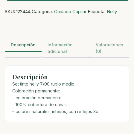
tinte
SKU:
122444
Categoría:
Cuidado Capilar
Etiqueta:
Nelly
nelly
7/00
rubio
medio
cantidad
Descripción
Información
Valoraciones
adicional
(0)
Descripción
Set tinte nelly 7/00 rubio medio
Coloración permanente:
– coloración permanente
– 100% cobertura de canas
– colores naturales, intesos, con reflejos 3d.